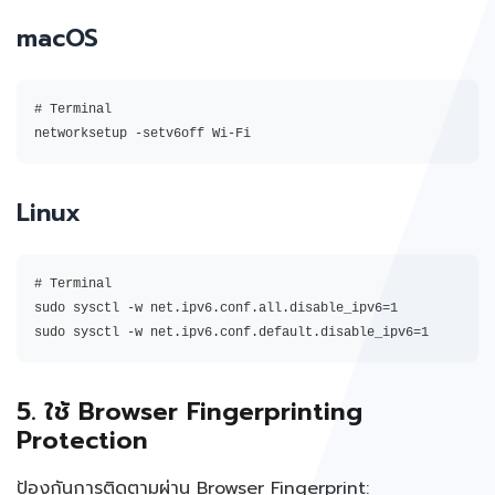
macOS
# Terminal

networksetup -setv6off Wi-Fi
Linux
# Terminal

sudo sysctl -w net.ipv6.conf.all.disable_ipv6=1

sudo sysctl -w net.ipv6.conf.default.disable_ipv6=1
5. ใช้ Browser Fingerprinting
Protection
ป้องกันการติดตามผ่าน Browser Fingerprint: