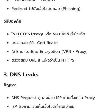
5. Monitor Network Traffic
Redirect ไปยังเว็บไซต์ปลอม (Phishing)
Red Flags ที่ต้องระวัง
วิธีป้องกัน:
Privacy Laws และ Proxy
ใช้
HTTPS Proxy
หรือ
SOCKS5
ที่เข้ารหัส
ตรวจสอบ SSL Certificate
GDPR (General Data Protection Regulation)
ใช้ End-to-End Encryption (VPN + Proxy)
CCPA (California Consumer Privacy Act)
ตรวจสอบ URL ให้แน่ใจว่าเป็น HTTPS
การเลือก Jurisdiction
3. DNS Leaks
Best Practices สำหรับความปลอดภัย
ปัญหา:
เครื่องมือเสริมสำหรับความปลอดภัย
DNS Request ถูกส่งผ่าน ISP แทนที่จะผ่าน Proxy
ISP ยังสามารถเห็นเว็บไซต์ที่คุณเข้าชม